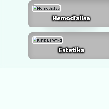
SALATIGA
Hemodialisa
MAGELANG
Kalimantan
BALIKPAPAN
Estetika
PONTIANAK
BANJARMASIN
SINGKAWANG
BANJAR BARU
Sulawesi
MANADO