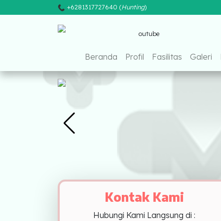
+6281317727640 (
Hunting
)
Fac
Beranda
Beranda
Profil
Fasilitas
Galeri
Profil
Fasilitas
Galeri
Pusat Pelayanan
Sumatera
MEDAN
Kontak Kami
PALEMBANG
Hubungi Kami Langsung di :