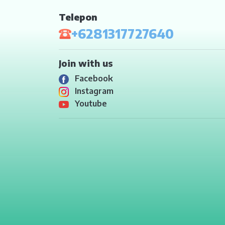
DENPASAR
Telepon
+6281317727640
MATARAM
KUPANG
Join with us
TANJUNG PINANG
Facebook
Instagram
BITUNG
Youtube
TERNATE