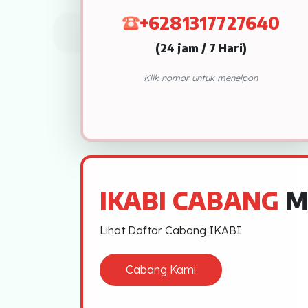
PEKANBARU
+6281317727640
LAMPUNG
(24 jam / 7 Hari)
JAMBI
Klik nomor untuk menelpon
DUMAI
BINJAI
PEMATANG SIANTAR
LHOKSEUMAWE
IKABI CABANG
M
SIBOLGA
Lihat Daftar Cabang IKABI
PADANG SIDEMPUAN
Cabang Kami
BENGKULU