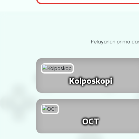
Jawa
SURABAYA
BEKASI
SEMARANG
Pelayanan prima dan
BOGOR
MALANG
Kolposkopi
SURAKARTA
SUKABUMI
TEGAL
OCT
PROBOLINGGO
PASURUAN