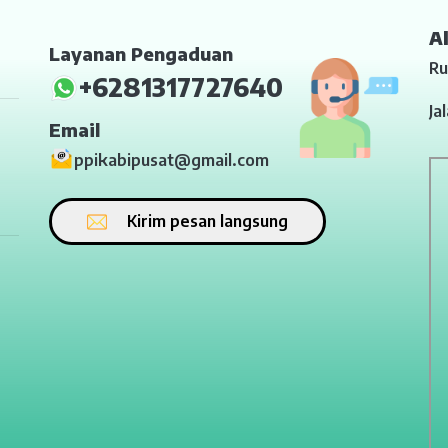
A
Layanan Pengaduan
Ru
+6281317727640
Ja
Email
ppikabipusat@gmail.com
Kirim pesan langsung